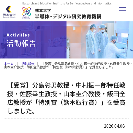
Research and Education Institute for Semiconductors and Informatics
HOME
Activities
活動報告
機構概要
メンバー
ホーム
活動報告
【受賞】分島彰男教授・中村振一郎特任教授・佐藤幸生教授・
山本圭介教授・飯田全広教授が「特別賞（熊本銀行賞）」を受賞しました。
教育プログラム
【受賞】分島彰男教授・中村振一郎特任教
授・佐藤幸生教授・山本圭介教授・飯田全
活動報告
広教授が「特別賞（熊本銀行賞）」を受賞
しました。
履修証明プログラム
2026.04.08