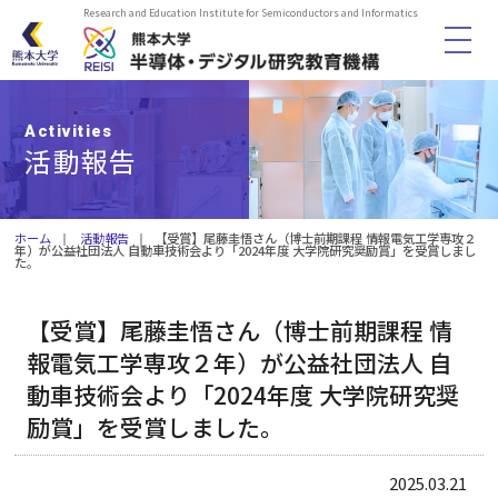
Research and Education Institute for Semiconductors and Informatics
HOME
Activities
活動報告
機構概要
メンバー
ホーム
活動報告
【受賞】尾藤圭悟さん（博士前期課程 情報電気工学専攻２
年）が公益社団法人 自動車技術会より「2024年度 大学院研究奨励賞」を受賞しまし
た。
教育プログラム
【受賞】尾藤圭悟さん（博士前期課程 情
報電気工学専攻２年）が公益社団法人 自
活動報告
動車技術会より「2024年度 大学院研究奨
励賞」を受賞しました。
履修証明プログラム
2025.03.21