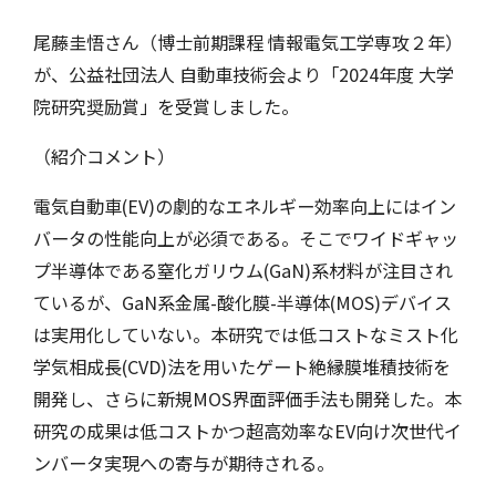
お知らせ
教職員募集
尾藤圭悟さん（博士前期課程 情報電気工学専攻２年）
お問合せ
が、公益社団法人 自動車技術会より「2024年度 大学
院研究奨励賞」を受賞しました。
（紹介コメント）
電気自動車(EV)の劇的なエネルギー効率向上にはイン
バータの性能向上が必須である。そこでワイドギャッ
プ半導体である窒化ガリウム(GaN)系材料が注目され
ているが、GaN系金属-酸化膜-半導体(MOS)デバイス
は実用化していない。本研究では低コストなミスト化
学気相成長(CVD)法を用いたゲート絶縁膜堆積技術を
開発し、さらに新規MOS界面評価手法も開発した。本
研究の成果は低コストかつ超高効率なEV向け次世代イ
ンバータ実現への寄与が期待される。